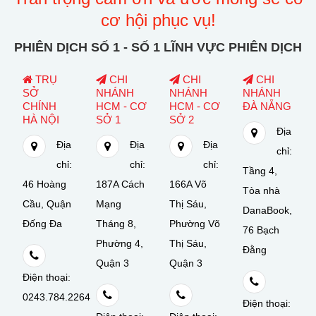
cơ hội phục vụ!
PHIÊN DỊCH SỐ 1 - SỐ 1 LĨNH VỰC PHIÊN DỊCH
TRỤ
CHI
CHI
CHI
SỞ
NHÁNH
NHÁNH
NHÁNH
CHÍNH
HCM - CƠ
HCM - CƠ
ĐÀ NẴNG
HÀ NỘI
SỞ 1
SỞ 2
Địa
Địa
Địa
Địa
chỉ:
chỉ:
chỉ:
chỉ:
Tầng 4,
46 Hoàng
187A Cách
166A Võ
Tòa nhà
Cầu, Quận
Mạng
Thị Sáu,
DanaBook,
Đống Đa
Tháng 8,
Phường Võ
76 Bạch
Phường 4,
Thị Sáu,
Đằng
Quận 3
Quận 3
Điện thoại:
0243.784.2264
Điện thoại: