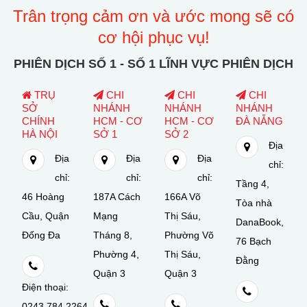
Trân trọng cảm ơn và ước mong sẽ có
cơ hội phục vụ!
PHIÊN DỊCH SỐ 1 - SỐ 1 LĨNH VỰC PHIÊN DỊCH
TRỤ
CHI
CHI
CHI
SỞ
NHÁNH
NHÁNH
NHÁNH
CHÍNH
HCM - CƠ
HCM - CƠ
ĐÀ NẴNG
HÀ NỘI
SỞ 1
SỞ 2
Địa
Địa
Địa
Địa
chỉ:
chỉ:
chỉ:
chỉ:
Tầng 4,
46 Hoàng
187A Cách
166A Võ
Tòa nhà
Cầu, Quận
Mạng
Thị Sáu,
DanaBook,
Đống Đa
Tháng 8,
Phường Võ
76 Bạch
Phường 4,
Thị Sáu,
Đằng
Quận 3
Quận 3
Điện thoại:
0243.784.2264