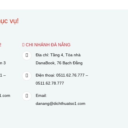
ục vụ!
2
CHI NHÁNH ĐÀ NẴNG
,
Địa chỉ: Tầng 4, Tòa nhà
n 3
DanaBook, 76 Bạch Đằng
1 –
Điện thoại: 0511.62.76.777 –
0511.62.78.777
1.com
Email:
danang@dichthuatso1.com