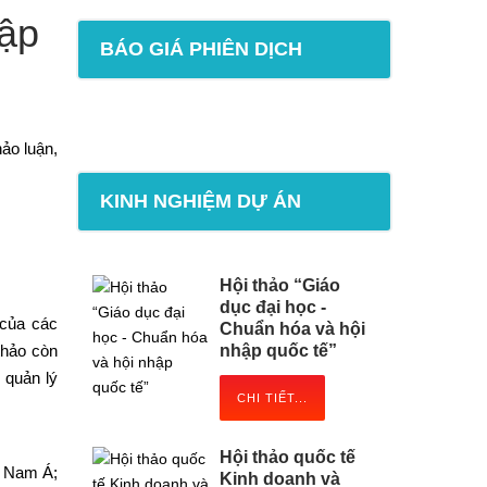
hập
BÁO GIÁ PHIÊN DỊCH
ảo luận,
KINH NGHIỆM DỰ ÁN
Hội thảo “Giáo
dục đại học -
 của các
Chuẩn hóa và hội
thảo còn
nhập quốc tế”
; quản lý
CHI TIẾT...
Hội thảo quốc tế
g Nam Á;
Kinh doanh và