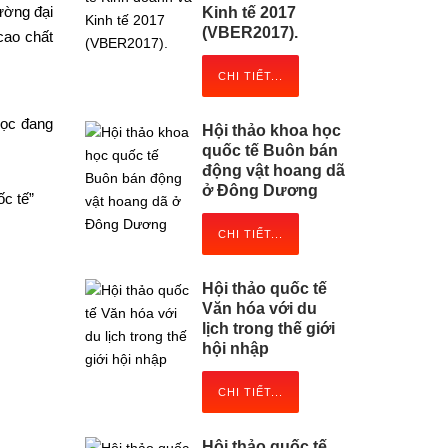
ường đại
Kinh tế 2017
(VBER2017).
cao chất
CHI TIẾT...
học đang
Hội thảo khoa học
quốc tế Buôn bán
động vật hoang dã
ở Đông Dương
ốc tế”
CHI TIẾT...
Hội thảo quốc tế
Văn hóa với du
lịch trong thế giới
hội nhập
CHI TIẾT...
Hội thảo quốc tế