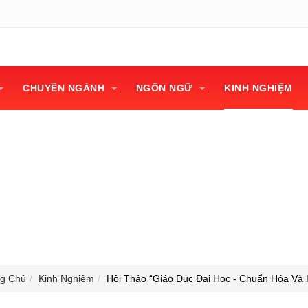
CHUYÊN NGÀNH
NGÔN NGỮ
KINH NGHIỆM
 đại học - Chuẩn hóa v
ng Chủ
Kinh Nghiệm
Hội Thảo “Giáo Dục Đại Học - Chuẩn Hóa Và